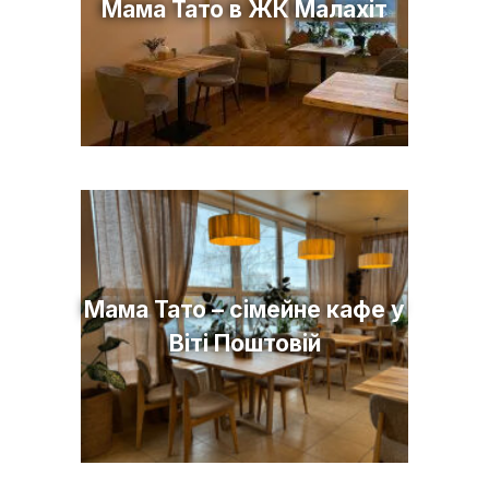
Мама Тато в ЖК Малахіт
Мама Тато – сімейне кафе у
Віті Поштовій