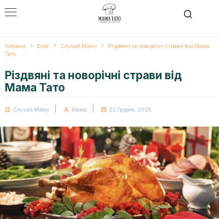
Перейти
к
содержанию
Головна
Блог
Слухай Маму
Різдвяні та новорічні страви від Мама
Тато
Різдвяні та новорічні страви від
Мама Тато
|
|
Слухай Маму
Мама
22 Грудня, 2025